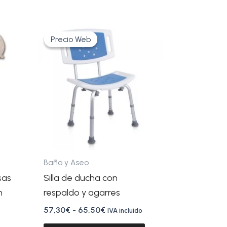
Rango
Este
de
Precio Web
Precio Web
producto
precios:
tiene
desde
57,30€
múltiples
hasta
variantes.
65,50€
Las
opciones
se
pueden
elegir
Baño y Aseo
en
sas
Silla de ducha con
la
n
respaldo y agarres
página
57,30
€
-
65,50
€
IVA incluido
de