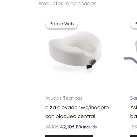
Productos relacionados
El
El
precio
precio
Precio Web
Precio Web
P
P
original
actual
era:
es:
56,10€.
42,10€.
Ayudas Técnicas
Ba
alza elevador wc/inodoro
As
con bloqueo central
ba
56,10
€
42,10
€
158
IVA incluido