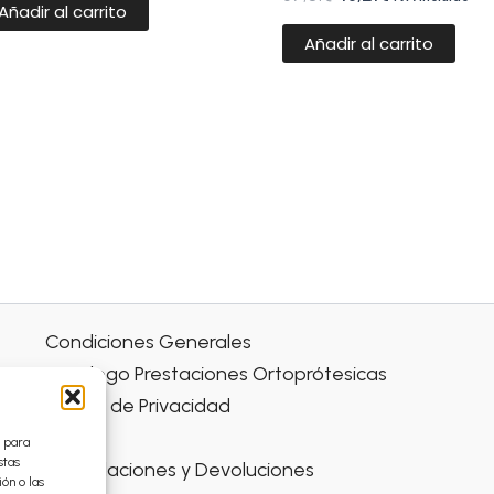
Añadir al carrito
Añadir al carrito
Condiciones Generales
Catálogo Prestaciones Ortoprótesicas
Política de Privacidad
Envíos
s para
stas
Cancelaciones y Devoluciones
ón o las