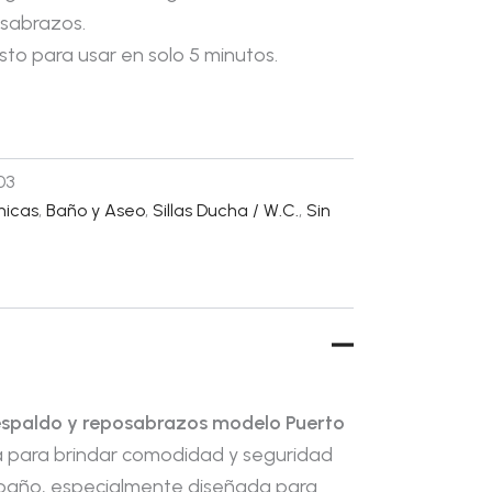
osabrazos.
isto para usar en solo 5 minutos.
03
nicas
,
Baño y Aseo
,
Sillas Ducha / W.C.
,
Sin
respaldo y reposabrazos modelo Puerto
ta para brindar comodidad y seguridad
 baño, especialmente diseñada para