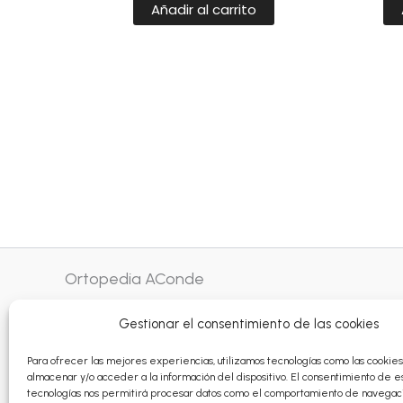
Añadir al carrito
Ortopedia AConde
Gestionar el consentimiento de las cookies
Montevideo 12 - Lugo
982 24 13 98
Para ofrecer las mejores experiencias, utilizamos tecnologías como las cookie
almacenar y/o acceder a la información del dispositivo. El consentimiento de e
info@ortopediaconde.com
tecnologías nos permitirá procesar datos como el comportamiento de navegaci