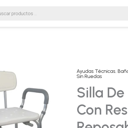
Ayudas Técnicas
,
Bañ
El
E
Sin Ruedas
precio
p
Silla De
original
a
Con Res
era:
e
Reposa
80,15€.
6