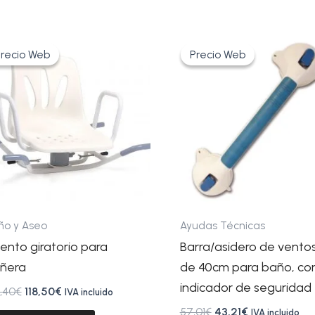
El
El
El
El
precio
precio
precio
precio
recio Web
recio Web
Precio Web
Precio Web
original
actual
original
actual
era:
es:
era:
es:
158,40€.
118,50€.
57,01€.
43,21€.
ño y Aseo
Ayudas Técnicas
iento giratorio para
Barra/asidero de vento
ñera
de 40cm para baño, co
indicador de seguridad
,40
€
118,50
€
IVA incluido
57,01
€
43,21
€
IVA incluido