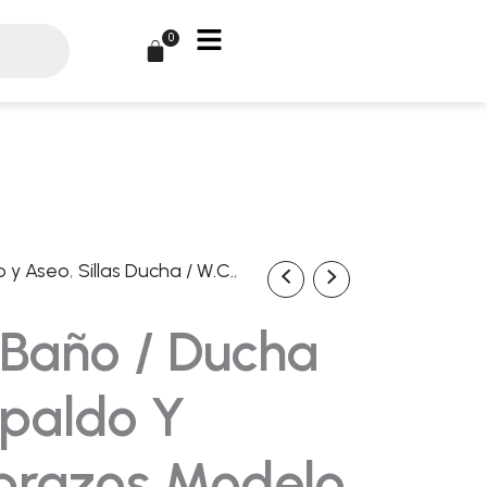
0
Carrito
o y Aseo
,
Sillas Ducha / W.C.
,
l
recio
 Baño / Ducha
ctual
paldo Y
s:
brazos Modelo
0,05€.