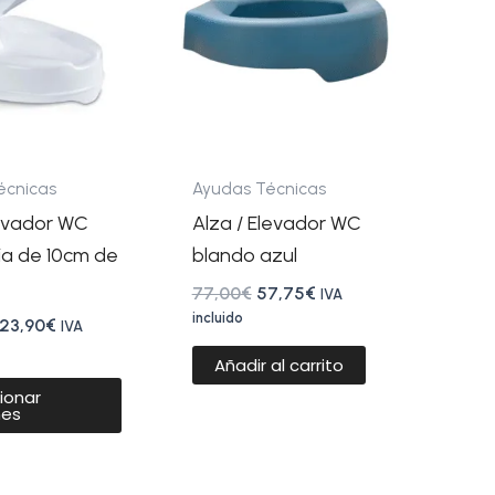
20,60€
77,00€.
57,75€.
múltiples
hasta
variantes.
23,90€
Las
opciones
se
pueden
écnicas
Ayudas Técnicas
elegir
levador WC
Alza / Elevador WC
en
ia de 10cm de
blando azul
la
77,00
€
57,75
€
IVA
página
incluido
23,90
€
IVA
de
Añadir al carrito
producto
ionar
nes