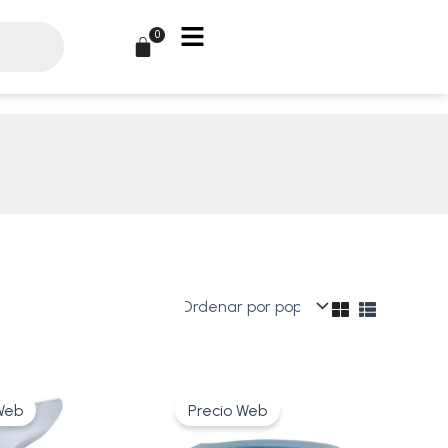
0
Carrito
Rango
El
El
Este
de
precio
precio
Web
Precio Web
producto
precios:
original
actual
tiene
desde
era:
es: