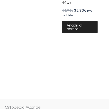
44cm
44,94
€
35,90
€
IVA
incluido
Añadir al
carrito
Ortopedia AConde