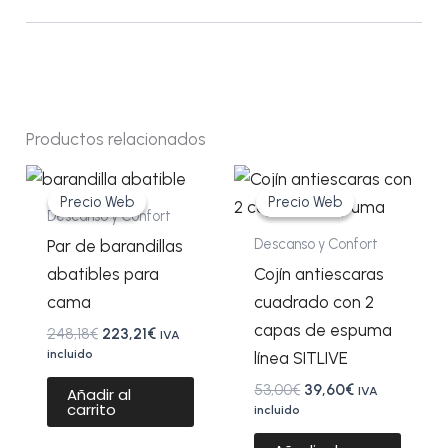
Productos relacionados
El
El
El
El
precio
precio
precio
precio
Precio Web
Precio Web
Precio Web
Precio Web
original
actual
original
actual
Descanso y Confort
era:
es:
era:
es:
Descanso y Confort
Par de barandillas
248,18€.
223,21€.
53,00€.
39,60€.
abatibles para
Cojín antiescaras
cama
cuadrado con 2
capas de espuma
248,18
€
223,21
€
IVA
incluido
línea SITLIVE
53,00
€
39,60
€
IVA
Añadir al
carrito
incluido