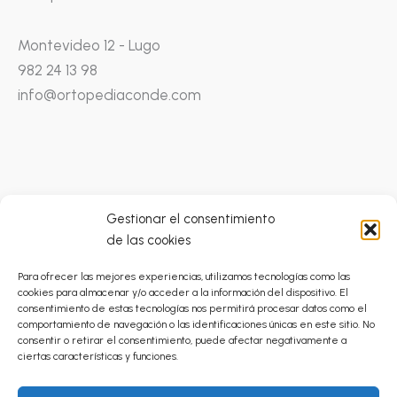
Montevideo 12 - Lugo
982 24 13 98
info@ortopediaconde.com
Gestionar el consentimiento
de las cookies
Condiciones Generales
Para ofrecer las mejores experiencias, utilizamos tecnologías como las
Catálogo Prestaciones Ortoprótesicas
cookies para almacenar y/o acceder a la información del dispositivo. El
Política de Privacidad
consentimiento de estas tecnologías nos permitirá procesar datos como el
comportamiento de navegación o las identificaciones únicas en este sitio. No
Envíos
consentir o retirar el consentimiento, puede afectar negativamente a
Cancelaciones y Devoluciones
ciertas características y funciones.
Política de Cookies (UE)