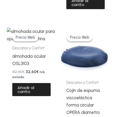
Añadir al
carrito
El
El
El
El
precio
precio
precio
precio
Precio Web
Precio Web
Precio Web
Precio Web
original
actual
original
actual
era:
es:
era:
es:
Descanso y Confort
42,40€.
32,60€.
44,94€.
35,90€.
almohada ocular
OSL3103
42,40
€
32,60
€
IVA
incluido
Descanso y Confort
Añadir al
Cojín de espuma
carrito
viscoelástica
forma circular
OPERA diametro