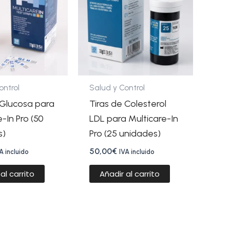
ontrol
Salud y Control
 Glucosa para
Tiras de Colesterol
-In Pro (50
LDL para Multicare-In
s)
Pro (25 unidades)
50,00
€
A incluido
IVA incluido
al carrito
Añadir al carrito