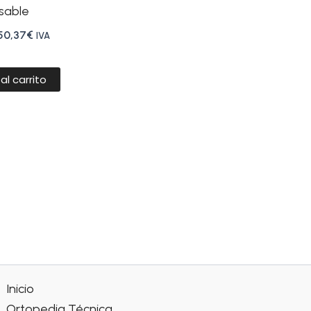
sable
50,37
€
IVA
al carrito
Inicio
Ortopedia Técnica