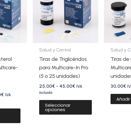
25,00€
25,00€
múltiples
múltiples
hasta
hasta
variantes.
variantes.
45,00€
45,00€
Las
Las
opciones
opciones
se
se
pueden
pueden
Salud y Control
Salud y C
elegir
elegir
sterol
Tiras de Triglicéridos
Tiras de
en
en
lticare-
para Multicare-In Pro
Multicare
la
la
(5 o 25 unidades)
unidade
página
página
25,00
€
-
45,00
€
30,00
€
IVA
IV
de
de
incluido
0
€
IVA
Añadir 
producto
producto
Seleccionar
opciones