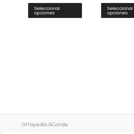
de
Seleccionar
Seleccionar
producto
opciones
opciones
Ortopedia AConde