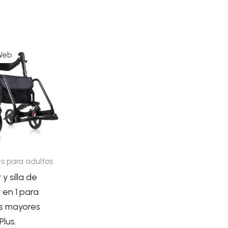
l
El
recio
precio
Web
riginal
actual
ra:
es:
97,98€.
150,37€.
s para adultos
y silla de
 en 1 para
s mayores
lus.