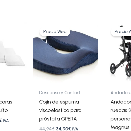
Rango
El
El
E
Este
de
precio
precio
p
Precio Web
Precio 
producto
precios:
original
actual
o
tiene
desde
era:
es:
e
14,55€
44,94€.
34,90€.
1
múltiples
hasta
variantes.
78,95€
Las
opciones
se
pueden
Descanso y Confort
Andadore
elegir
caras
Cojín de espuma
Andador 
en
uito
viscoelástica para
ruedas 2
la
próstata OPERA
persona
€
IVA
página
Magnus P
44,94
€
34,90
€
IVA