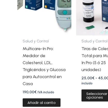
Salud y Control
Salud y Control
Multicare-In Pro:
Tiras de Cole
Medidor de
Total para Mu
Colesterol, LDL,
In Pro (5 ó 25
Triglicéridos y Glucosa
unidades)
para Autocontrol en
25,00
€
-
45,0
Casa
incluido
190,00
€
IVA incluido
Seleccionar
opciones
Añadir al carrito