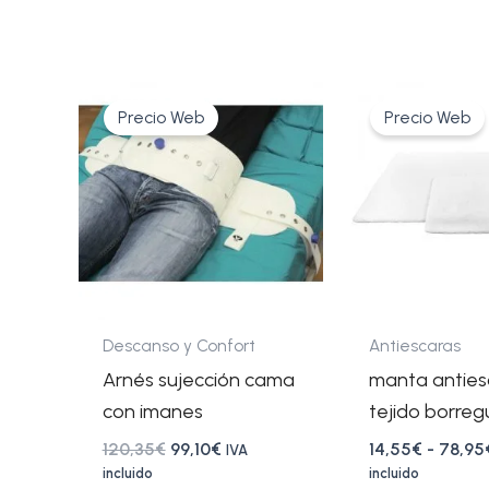
El
El
Este
precio
precio
Precio Web
Precio Web
producto
original
actual
tiene
era:
es:
120,35€.
99,10€.
múltiples
variantes.
Las
opciones
se
pueden
Descanso y Confort
Antiescaras
elegir
Arnés sujección cama
manta anties
en
con imanes
tejido borreg
la
120,35
€
99,10
€
14,55
€
-
78,95
IVA
página
incluido
incluido