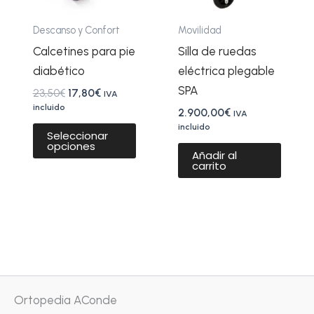
opciones
se
Descanso y Confort
Movilidad
pueden
Calcetines para pie
Silla de ruedas
elegir
diabético
eléctrica plegable
en
SPA
23,50
€
17,80
€
IVA
la
incluido
2.900,00
€
IVA
página
incluido
Seleccionar
opciones
de
Añadir al
carrito
producto
Ortopedia AConde