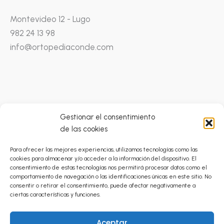
Montevideo 12 - Lugo
982 24 13 98
info@ortopediaconde.com
Gestionar el consentimiento
de las cookies
Condiciones Generales
Para ofrecer las mejores experiencias, utilizamos tecnologías como las
Catálogo Prestaciones Ortoprótesicas
cookies para almacenar y/o acceder a la información del dispositivo. El
Política de Privacidad
consentimiento de estas tecnologías nos permitirá procesar datos como el
comportamiento de navegación o las identificaciones únicas en este sitio. No
Envíos
consentir o retirar el consentimiento, puede afectar negativamente a
Cancelaciones y Devoluciones
ciertas características y funciones.
Política de Cookies (UE)
Aceptar
Aviso Legal