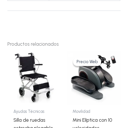
Productos relacionados
El
El
precio
precio
Precio Web
Precio Web
original
actual
era:
es:
184,13€.
158,85€.
Ayudas Técnicas
Movilidad
Silla de ruedas
Mini Elíptica con 10