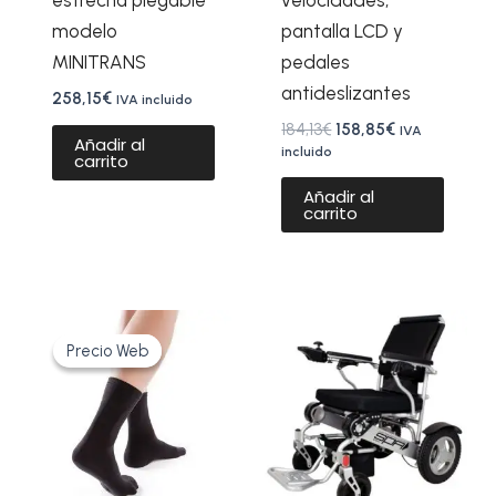
estrecha plegable
velocidades,
modelo
pantalla LCD y
MINITRANS
pedales
antideslizantes
258,15
€
IVA incluido
184,13
€
158,85
€
IVA
Añadir al
incluido
carrito
Añadir al
carrito
El
El
Este
precio
precio
Precio Web
Precio Web
producto
original
actual
era:
es:
tiene
23,50€.
17,80€.
múltiples
variantes.
Las