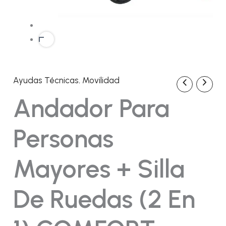
Ayudas Técnicas
,
Movilidad
Andador
El
El
para
Andador Para
personas
precio
precio
mayores
+
original
actual
Personas
silla
de
era:
es:
ruedas
Mayores + Silla
(2
en
246,84€.
217,80€.
1)
De Ruedas (2 En
COMFORT
cantidad