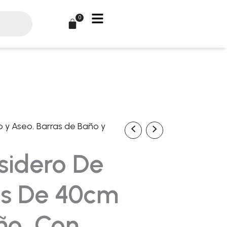
0
Carrito
o y Aseo
,
Barras de Baño y
ecio
sidero De
tual
as De 40cm
:
ño, Con
,21€.