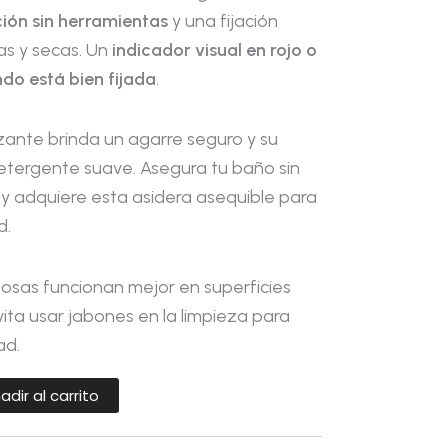
ción sin herramientas
y una fijación
sas y secas. Un
indicador visual en rojo o
do está bien fijada
.
izante brinda un agarre seguro y su
detergente suave. Asegura tu baño sin
 y adquiere esta asidera asequible para
d.
osas funcionan mejor en superficies
 Evita usar jabones en la limpieza para
ad.
adir al carrito