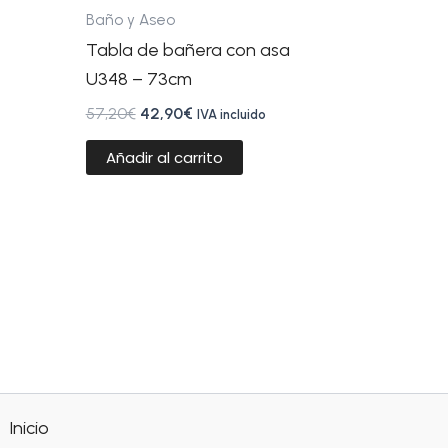
Baño y Aseo
Tabla de bañera con asa
U348 – 73cm
57,20
€
42,90
€
IVA incluido
Añadir al carrito
Inicio