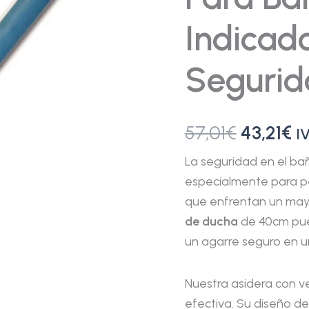
seguridad
cantidad
Indicad
Seguri
57,01
€
43,21
€
I
La seguridad en el bañ
especialmente para p
que enfrentan un mayo
de ducha
de 40cm pue
un agarre seguro en u
Nuestra asidera con v
efectiva. Su diseño 