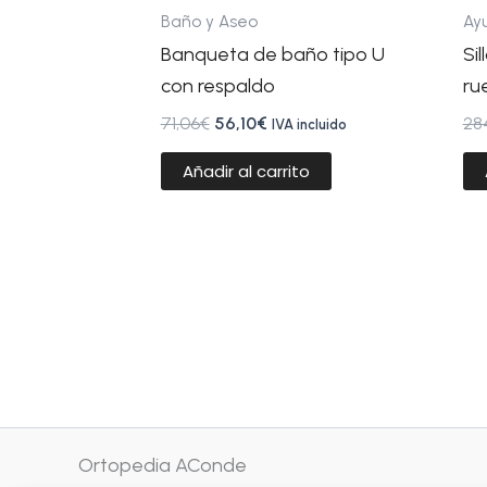
Baño y Aseo
Ay
Banqueta de baño tipo U
Si
con respaldo
ru
71,06
€
56,10
€
28
IVA incluido
Añadir al carrito
Ortopedia AConde