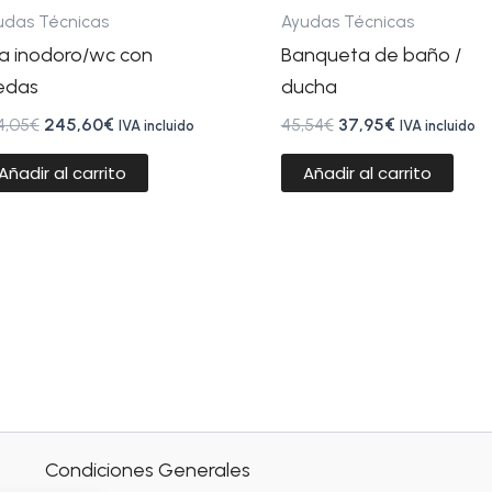
udas Técnicas
Ayudas Técnicas
lla inodoro/wc con
Banqueta de baño /
edas
ducha
4,05
€
245,60
€
45,54
€
37,95
€
IVA incluido
IVA incluido
Añadir al carrito
Añadir al carrito
Condiciones Generales