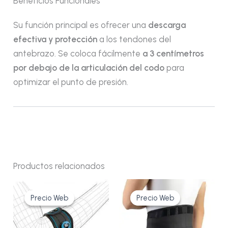
Beneficios Funcionales
Su función principal es ofrecer una
descarga
efectiva y protección
a los tendones del
antebrazo. Se coloca fácilmente
a 3 centímetros
por debajo de la articulación del codo
para
optimizar el punto de presión.
Productos relacionados
El
El
El
El
Este
Este
precio
precio
precio
precio
Precio Web
Precio Web
Precio Web
Precio Web
producto
produ
original
actual
original
actual
era:
es:
era:
es:
tiene
tiene
47,90€.
35,90€.
58,35€.
43,75€.