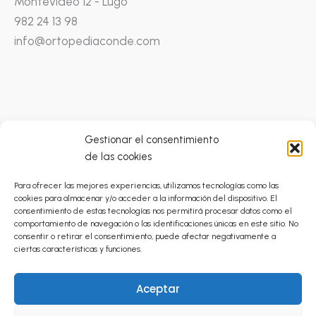
Montevideo 12 - Lugo
982 24 13 98
info@ortopediaconde.com
Gestionar el consentimiento
de las cookies
Condiciones Generales
Para ofrecer las mejores experiencias, utilizamos tecnologías como las
Catálogo Prestaciones Ortoprótesicas
cookies para almacenar y/o acceder a la información del dispositivo. El
Política de Privacidad
consentimiento de estas tecnologías nos permitirá procesar datos como el
comportamiento de navegación o las identificaciones únicas en este sitio. No
Envíos
consentir o retirar el consentimiento, puede afectar negativamente a
Cancelaciones y Devoluciones
ciertas características y funciones.
Política de Cookies (UE)
Aceptar
Aviso Legal
Inicio