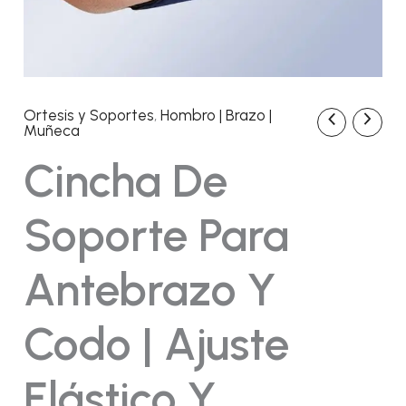
Ortesis y Soportes
,
Hombro | Brazo |
Cincha
El
El
Muñeca
de
Soporte
precio
precio
Cincha De
para
Antebrazo
original
actual
y
Soporte Para
Codo
era:
es:
|
Ajuste
Antebrazo Y
Elástico
24,70€.
20,70€.
y
Transpirable
Codo | Ajuste
cantidad
Elástico Y