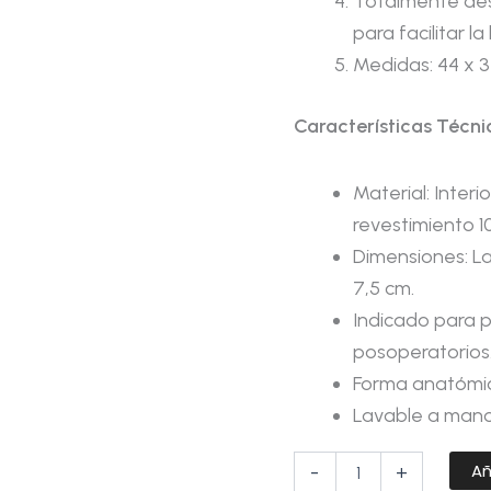
Totalmente des
para facilitar la
Medidas: 44 x 3
Características Técni
Material: Inter
revestimiento 1
Dimensiones: La
7,5 cm.
Indicado para p
posoperatorios
Forma anatómic
Lavable a mano
Añ
-
+