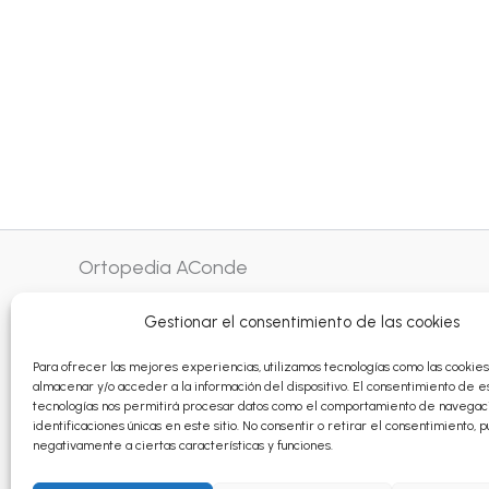
Ortopedia AConde
Gestionar el consentimiento de las cookies
Montevideo 12 - Lugo
982 24 13 98
Para ofrecer las mejores experiencias, utilizamos tecnologías como las cookie
almacenar y/o acceder a la información del dispositivo. El consentimiento de e
info@ortopediaconde.com
tecnologías nos permitirá procesar datos como el comportamiento de navegaci
identificaciones únicas en este sitio. No consentir o retirar el consentimiento,
negativamente a ciertas características y funciones.