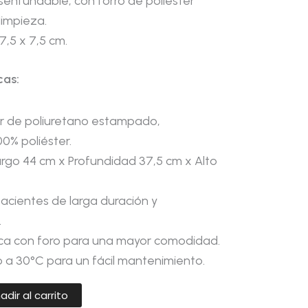
enfundable, con forro de poliéster
 limpieza.
7,5 x 7,5 cm.
cas:
ior de poliuretano estampado,
00% poliéster.
rgo 44 cm x Profundidad 37,5 cm x Alto
acientes de larga duración y
.
a con foro para una mayor comodidad.
 a 30°C para un fácil mantenimiento.
adir al carrito