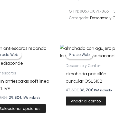
GTIN:
8057018717866
Categoría:
Descanso y C
El
El
El
El
Este
precio
precio
precio
precio
recio Web
recio Web
Precio Web
Precio Web
producto
original
actual
original
actual
tiene
era:
es:
era:
es:
Descanso y Confort
40,00€.
29,80€.
47,60€.
36,70€.
múltiples
tiescaras
almohada pabellón
variantes.
jín antiescaras soft línea
auricular OSL3102
Las
TLIVE
47,60
€
36,70
€
IVA incluido
opciones
,00
€
29,80
€
IVA incluido
se
Añadir al carrito
pueden
Seleccionar opciones
elegir