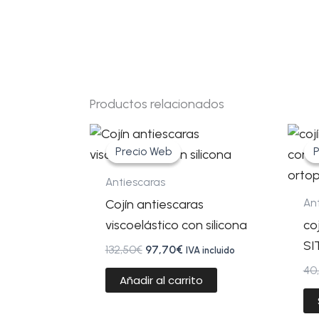
Productos relacionados
El
El
precio
precio
Precio Web
Precio Web
P
P
original
actual
era:
es:
Antiescaras
132,50€.
97,70€.
An
Cojín antiescaras
viscoelástico con silicona
co
SI
132,50
€
97,70
€
IVA incluido
40
Añadir al carrito