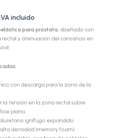
IVA incluido
elástica para próstata
, diseñado con
 rectal y atenuación del cansancio en
vil.
acadas:
ico con descarga para la zona de la
ar la tensión en la zona rectal sobre
icie plana.
oliuretano ignífugo expandido
alta densidad (memory foam).