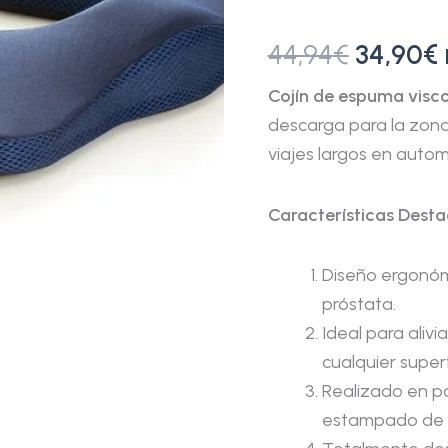
44,94
€
34,90
€
Cojín de espuma visco
descarga para la zona
viajes largos en automó
Características Dest
Diseño ergonóm
próstata.
Ideal para alivi
cualquier superf
Realizado en p
estampado de 