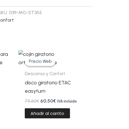
SKU:
039-MO-ST355
onfort
El
El
precio
precio
Precio Web
Precio Web
original
actual
era:
es:
Descanso y Confort
75,60€.
60,50€.
disco giratorio ETAC
easyturn
75,60
€
60,50
€
IVA incluido
Añadir al carrito