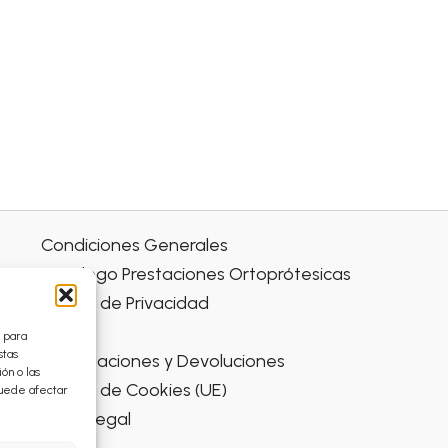
en
la
página
de
producto
Condiciones Generales
Catálogo Prestaciones Ortoprótesicas
Política de Privacidad
Envíos
s para
stas
Cancelaciones y Devoluciones
ón o las
Política de Cookies (UE)
 puede afectar
Aviso Legal