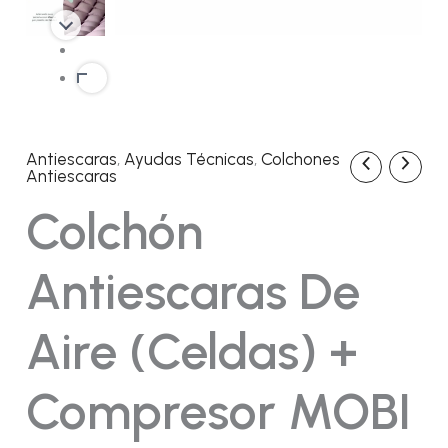
Antiescaras
,
Ayudas Técnicas
,
Colchones
Colchón
El
El
Antiescaras
antiescaras
de
precio
precio
Colchón
aire
(celdas)
original
actual
+
Antiescaras De
compresor
era:
es:
MOBI
1
Aire (celdas) +
cantidad
77,08€.
52,84€.
Compresor MOBI