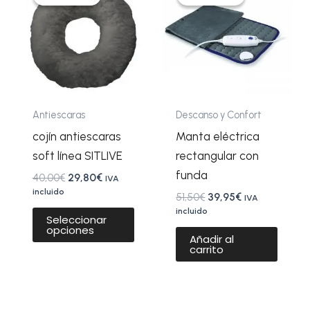
original
actual
original
actual
era:
es:
era:
es:
tiene
40,00€.
29,80€.
51,50€.
39,95€.
múltiples
variantes.
Las
opciones
se
Antiescaras
Descanso y Confort
pueden
cojín antiescaras
Manta eléctrica
elegir
soft línea SITLIVE
rectangular con
en
funda
40,00
€
29,80
€
IVA
la
incluido
51,50
€
39,95
€
IVA
página
incluido
Seleccionar
opciones
de
Añadir al
carrito
producto