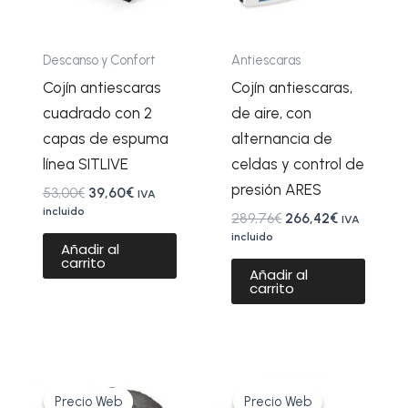
Descanso y Confort
Antiescaras
Cojín antiescaras
Cojín antiescaras,
cuadrado con 2
de aire, con
capas de espuma
alternancia de
línea SITLIVE
celdas y control de
presión ARES
53,00
€
39,60
€
IVA
incluido
289,76
€
266,42
€
IVA
incluido
Añadir al
carrito
Añadir al
carrito
El
El
El
El
Este
precio
precio
precio
precio
Precio Web
Precio Web
Precio Web
Precio Web
producto