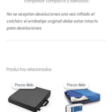
compresor compacto y silencioso.
No se aceptan devoluciones una vez inflado el
colchón; el embalaje original debe estar intacto
para devoluciones.
Productos relacionados
El
El
El
El
precio
precio
precio
precio
Precio Web
Precio Web
Precio Web
Precio Web
original
actual
original
actual
era:
es:
era:
es:
53,00€.
39,60€.
289,76€.
266,42€.