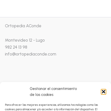
Ortopedia AConde
Montevideo 12 - Lugo
982 24 13 98
info@ortopediaconde.com
Gestionar el consentimiento
de las cookies
Condiciones Generales
Para ofrecer las mejores experiencias, utilizamos tecnologías como las
Catálogo Prestaciones Ortoprótesicas
cookies para almacenar y/o acceder a la información del dispositivo. El