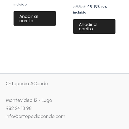
incluido
59,95
€
49,19
€
IVA
incluido
Añadir al
carrito
Añadir al
carrito
Ortopedia AConde
Montevideo 12 - Lugo
982 24 13 98
info@ortopediaconde.com