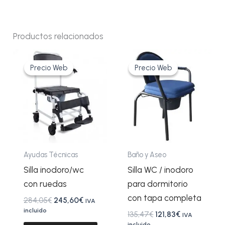
Productos relacionados
El
El
El
El
precio
precio
precio
precio
Precio Web
Precio Web
Precio Web
Precio Web
original
actual
original
actual
era:
es:
era:
es:
284,05€.
245,60€.
135,47€.
121,83€.
Ayudas Técnicas
Baño y Aseo
Silla inodoro/wc
Silla WC / inodoro
con ruedas
para dormitorio
con tapa completa
284,05
€
245,60
€
IVA
incluido
135,47
€
121,83
€
IVA
incluido