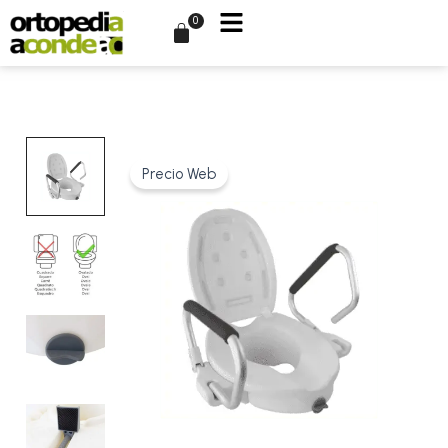
Ir
0
Carrito
al
contenido
Precio Web