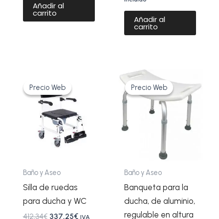
Añadir al
carrito
Añadir al
carrito
El
El
El
El
precio
precio
precio
precio
Precio Web
Precio Web
Precio Web
Precio Web
original
actual
original
actual
era:
es:
era:
es:
412,34€.
337,25€.
59,95€.
49,19€.
Baño y Aseo
Baño y Aseo
Silla de ruedas
Banqueta para la
para ducha y WC
ducha, de aluminio,
regulable en altura
412,34
€
337,25
€
IVA