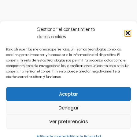
Gestionar el consentimiento
de las cookies
Condiciones Generales
Para ofrecer las mejores experiencias, utilizamos tecnologías como las
Catálogo Prestaciones Ortoprótesicas
cookies para almacenar y/o acceder a la información del dispositivo. El
Política de Privacidad
consentimiento de estas tecnologías nos permitirá procesar datos como el
comportamiento de navegación o las identificaciones únicas en este sitio. No
Envíos
consentir o retirar el consentimiento, puede afectar negativamente a
Cancelaciones y Devoluciones
ciertas características y funciones.
Política de Cookies (UE)
Aceptar
Aviso Legal
Inicio
Denegar
Ortopedia Técnica
Ver preferencias
Contacto
Mi Cuenta
Política de cookies
Política de Privacidad