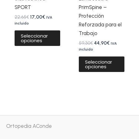
en
en
SPORT
PrimSpine –
la
la
Protección
22,65
€
17,00
€
IVA
página
págin
incluido
Reforzada para el
de
de
Trabajo
Seleccionar
opciones
producto
produ
59,30
€
44,90
€
IVA
incluido
Seleccionar
opciones
Ortopedia AConde