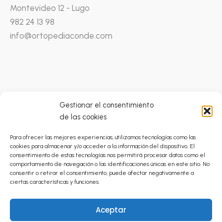
Montevideo 12 - Lugo
982 24 13 98
info@ortopediaconde.com
Gestionar el consentimiento
de las cookies
Condiciones Generales
Para ofrecer las mejores experiencias, utilizamos tecnologías como las
Catálogo Prestaciones Ortoprótesicas
cookies para almacenar y/o acceder a la información del dispositivo. El
Política de Privacidad
consentimiento de estas tecnologías nos permitirá procesar datos como el
comportamiento de navegación o las identificaciones únicas en este sitio. No
Envíos
consentir o retirar el consentimiento, puede afectar negativamente a
Cancelaciones y Devoluciones
ciertas características y funciones.
Política de Cookies (UE)
Aceptar
Aviso Legal