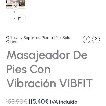
Ortesis y Soportes
,
Pierna | Pie
,
Solo
Masajeador
El
El
Online
de
pies
precio
precio
Masajeador De
con
vibración
original
actual
VIBFIT
Pies Con
cantidad
era:
es:
Vibración VIBFIT
153,90€.
115,40€.
153,90
€
115,40
€
IVA incluido