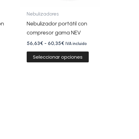
pueden
elegir
Nebulizadores
en
ón
Nebulizador portátil con
la
compresor gama NEV
página
56,63
€
-
60,35
€
IVA incluido
de
producto
Seleccionar opciones