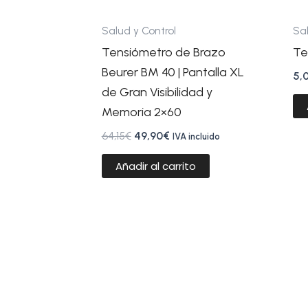
Salud y Control
Sal
Tensiómetro de Brazo
Te
Beurer BM 40 | Pantalla XL
5,
de Gran Visibilidad y
Memoria 2×60
64,15
€
49,90
€
IVA incluido
Añadir al carrito