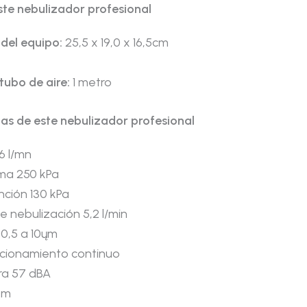
te nebulizador profesional
del equipo:
25,5 x 19,0 x 16,5cm
tubo de aire:
1 metro
cas de este nebulizador profesional
16 l/mn
ma 250 kPa
nción 130 kPa
e nebulización 5,2 l/min
 0,5 a 10ųm
cionamiento continuo
ra 57 dBA
μm