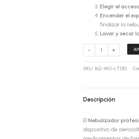
Elegir el acces
Encender el eq
finalizar la nebu
Lavar y secar l
Añ
-
+
SKU:
162-MO-LT130
Ca
Descripción
El
Nebulizador profesi
dispositivo de aerosol
medicamentos de form