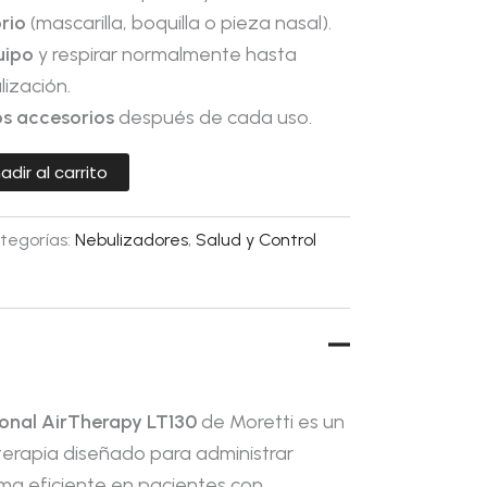
orio
(mascarilla, boquilla o pieza nasal).
uipo
y respirar normalmente hasta
lización.
os accesorios
después de cada uso.
adir al carrito
tegorías:
Nebulizadores
,
Salud y Control
onal AirTherapy LT130
de Moretti es un
terapia diseñado para administrar
a eficiente en pacientes con