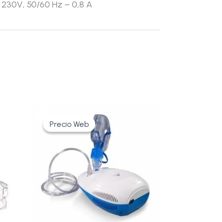
 230V, 50/60 Hz – 0,8 A
Rango
Este
de
Precio Web
Precio Web
producto
precios:
tiene
desde
56,63€
múltiples
hasta
variantes.
60,35€
Las
opciones
se