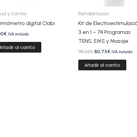
ud y Control
Rehabilitación
rmómetro digital Clabi
Kit de Electroestimulaci
3 en 1 – 74 Programas
00
€
IVA incluido
TENS, EMS y Masaje
Añadir al carrito
98,02
€
80,75
€
IVA incluido
Añadir al carrito