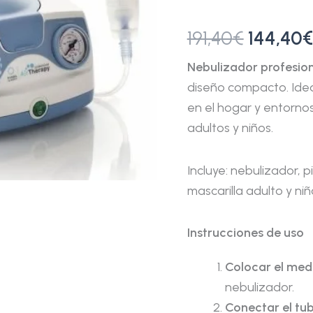
191,40
€
144,40
€
Nebulizador profesio
diseño compacto. Idea
en el hogar y entornos
adultos y niños.
Incluye: nebulizador, 
mascarilla adulto y niño
Instrucciones de uso
Colocar el me
nebulizador.
Conectar el tub