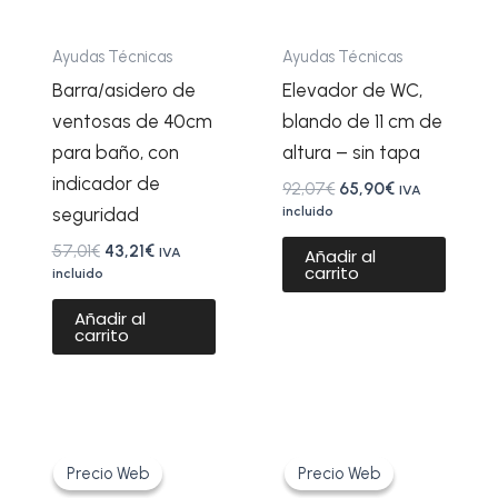
Ayudas Técnicas
Ayudas Técnicas
Barra/asidero de
Elevador de WC,
ventosas de 40cm
blando de 11 cm de
para baño, con
altura – sin tapa
indicador de
92,07
€
65,90
€
IVA
incluido
seguridad
57,01
€
43,21
€
IVA
Añadir al
carrito
incluido
Añadir al
carrito
El
El
El
El
precio
precio
precio
precio
Precio Web
Precio Web
Precio Web
Precio Web
original
actual
original
actual