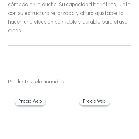
cómodo en la ducha. Su capacidad bariátrica, junto
con su estructura reforzada y altura ajustable, la
hacen una elección confiable y durable para el uso
diario.
Productos relacionados
El
El
El
El
precio
precio
precio
precio
Precio Web
Precio Web
Precio Web
Precio Web
original
actual
original
actual
era:
es:
era:
es:
57,01€.
43,21€.
92,07€.
65,90€.