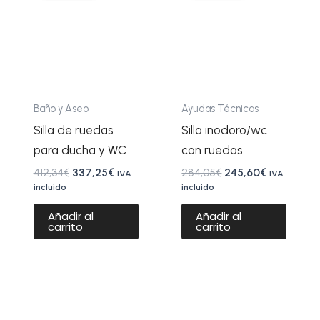
era:
es:
era:
es:
412,34€.
337,25€.
284,05€.
245,60€.
Baño y Aseo
Ayudas Técnicas
Silla de ruedas
Silla inodoro/wc
para ducha y WC
con ruedas
412,34
€
337,25
€
284,05
€
245,60
€
IVA
IVA
incluido
incluido
Añadir al
Añadir al
carrito
carrito