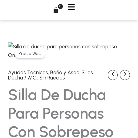
Ir
0
Carrito
al
contenido
Precio Web
Ayudas Técnicas
,
Baño y Aseo
,
Sillas
Silla
El
El
Ducha / W.C.
,
Sin Ruedas
de
ducha
precio
precio
Silla De Ducha
para
personas
original
actual
con
Para Personas
sobrepeso
era:
es:
Onda
HD
Con Sobrepeso
cantidad
156,86€.
117,50€.