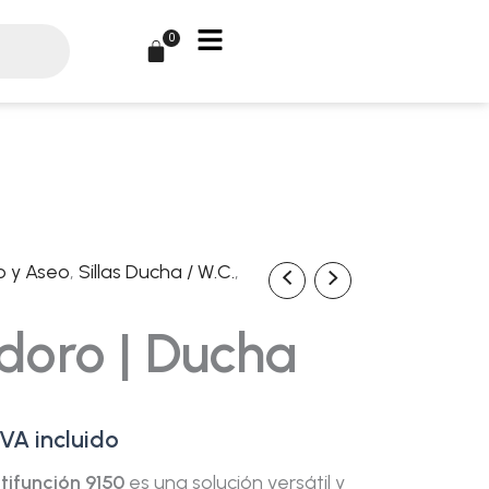
0
Carrito
o y Aseo
,
Sillas Ducha / W.C.
,
l
recio
odoro | Ducha
ctual
s:
IVA incluido
16,95€.
ltifunción 9150
es una solución versátil y