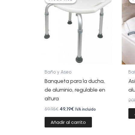
original
actual
era:
es:
59,95€.
49,19€.
Baño y Aseo
Ba
Banqueta para la ducha,
As
de aluminio, regulable en
al
altura
201
59,95
€
49,19
€
IVA incluido
Añadir al carrito