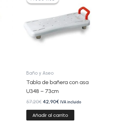
original
actual
era:
es:
57,20€.
42,90€.
Baño y Aseo
Tabla de bañera con asa
U348 – 73cm
57,20
€
42,90
€
IVA incluido
Añadir al carrito