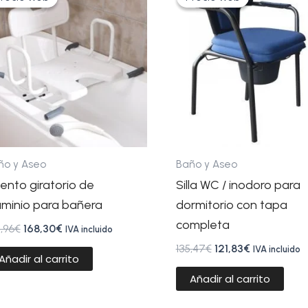
original
actual
original
actual
era:
es:
era:
es:
201,96€.
168,30€.
135,47€.
121,83€.
ño y Aseo
Baño y Aseo
iento giratorio de
Silla WC / inodoro para
uminio para bañera
dormitorio con tapa
completa
,96
€
168,30
€
IVA incluido
135,47
€
121,83
€
IVA incluido
Añadir al carrito
Añadir al carrito