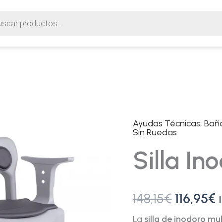
Ayudas Técnicas
,
Bañ
Silla
El
E
Sin Ruedas
inodoro
|
precio
p
Silla In
ducha
cantidad
original
a
era:
e
148,15
€
116,95
€
148,15€.
1
La
silla de inodoro mu