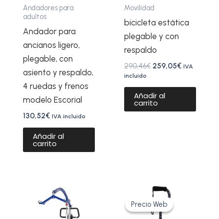
Andadores para
Movilidad
adultos
bicicleta estática
Andador para
plegable y con
ancianos ligero,
respaldo
plegable, con
290,46
€
259,05
€
IVA
asiento y respaldo,
incluido
4 ruedas y frenos
Añadir al
modelo Escorial
carrito
130,52
€
IVA incluido
Añadir al
carrito
El
El
precio
precio
Precio Web
Precio Web
original
actual
era:
es: