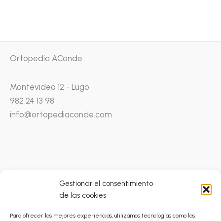
Ortopedia AConde
Montevideo 12 - Lugo
982 24 13 98
info@ortopediaconde.com
Gestionar el consentimiento
de las cookies
Condiciones Generales
Para ofrecer las mejores experiencias, utilizamos tecnologías como las
Catálogo Prestaciones Ortoprótesicas