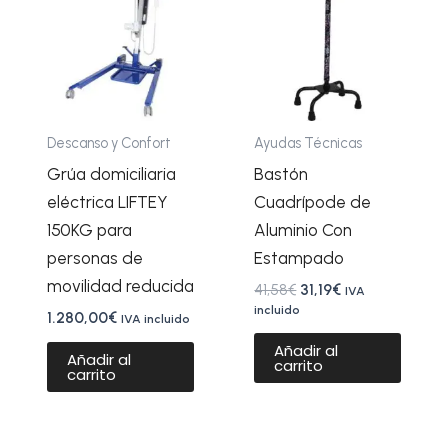
41,58€.
31,19€.
Descanso y Confort
Ayudas Técnicas
Grúa domiciliaria
Bastón
eléctrica LIFTEY
Cuadrípode de
150KG para
Aluminio Con
personas de
Estampado
movilidad reducida
41,58
€
31,19
€
IVA
incluido
1.280,00
€
IVA incluido
Añadir al
Añadir al
carrito
carrito