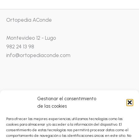
Ortopedia AConde
Montevideo 12 - Lugo
982 24 13 98
info@ortopediaconde.com
Gestionar el consentimiento
de las cookies
Condiciones Generales
Para ofrecer las mejores experiencias, utilizamos tecnologías como las
Catálogo Prestaciones Ortoprótesicas
cookies para almacenar y/o acceder a la información del dispositivo. El
Política de Privacidad
consentimiento de estas tecnologías nos permitirá procesar datos como el
comportamiento de navegación o las identificaciones únicas en este sitio. No
Envíos