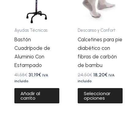
varian
Las
opcio
se
Ayudas Técnicas
Descanso y Confort
pued
Bastón
Calcetines para pie
elegir
Cuadrípode de
diabético con
en
Aluminio Con
fibras de carbón
la
Estampado
de bambu
págin
41,58
€
31,19
€
24,50
€
18,20
€
IVA
IVA
de
incluido
incluido
produ
Añadir al
Seleccionar
carrito
opciones