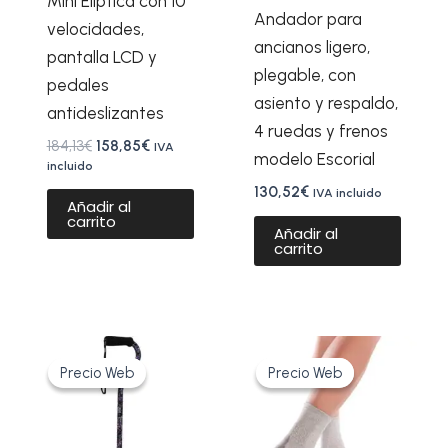
Mini Elíptica con 10
Andador para
velocidades,
ancianos ligero,
pantalla LCD y
plegable, con
pedales
asiento y respaldo,
antideslizantes
4 ruedas y frenos
184,13
€
158,85
€
IVA
modelo Escorial
incluido
130,52
€
IVA incluido
Añadir al
carrito
Añadir al
carrito
El
El
El
El
Este
precio
precio
precio
precio
Precio Web
Precio Web
Precio Web
Precio Web
produ
original
actual
original
actual
era:
es:
era:
es:
tiene
41,58€.
31,19€.
24,50€.
18,20€.
múltip