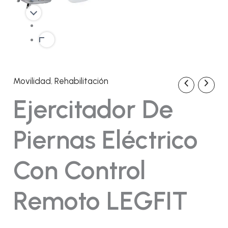
Movilidad
,
Rehabilitación
Ejercitador
El
El
de
Ejercitador De
piernas
precio
precio
eléctrico
con
original
actual
Piernas Eléctrico
control
remoto
era:
es:
LEGFIT
Con Control
cantidad
119,98€.
111,52€.
Remoto LEGFIT