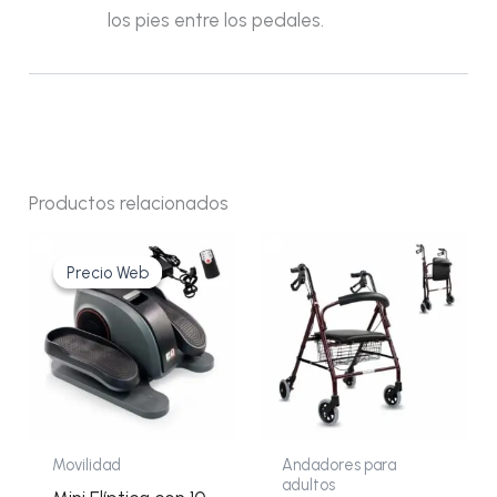
los pies entre los pedales.
Productos relacionados
El
El
precio
precio
Precio Web
Precio Web
original
actual
era:
es:
184,13€.
158,85€.
Movilidad
Andadores para
adultos