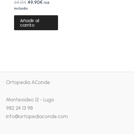
64,15
€
49,90
€
IVA
incluido
Añadir al
carrito
Ortopedia AConde
Montevideo 12 - Lugo
982 24 13 98
info@ortopediaconde.com