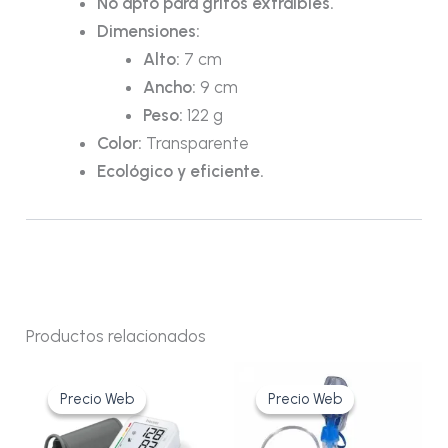
No apto para grifos extraíbles.
Dimensiones:
Alto:
7 cm
Ancho:
9 cm
Peso:
122 g
Color:
Transparente
Ecológico y eficiente.
Productos relacionados
El
El
Rango
Este
precio
precio
de
Precio Web
Precio Web
Precio Web
Precio Web
produ
original
actual
precios:
era:
es:
desde
tiene
65,15€.
49,90€.
56,63€