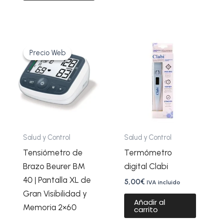
El
El
precio
precio
Precio Web
Precio Web
original
actual
era:
es:
64,15€.
49,90€.
Salud y Control
Salud y Control
Tensiómetro de
Termómetro
Brazo Beurer BM
digital Clabi
40 | Pantalla XL de
5,00
€
IVA incluido
Gran Visibilidad y
Añadir al
Memoria 2×60
carrito