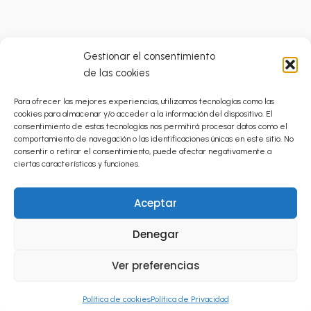
Gestionar el consentimiento
de las cookies
Condiciones Generales
Para ofrecer las mejores experiencias, utilizamos tecnologías como las
Catálogo Prestaciones Ortoprótesicas
cookies para almacenar y/o acceder a la información del dispositivo. El
Política de Privacidad
consentimiento de estas tecnologías nos permitirá procesar datos como el
comportamiento de navegación o las identificaciones únicas en este sitio. No
Envíos
consentir o retirar el consentimiento, puede afectar negativamente a
Cancelaciones y Devoluciones
ciertas características y funciones.
Política de Cookies (UE)
Aceptar
Aviso Legal
Inicio
Denegar
Ortopedia Técnica
Ver preferencias
Contacto
Mi Cuenta
Política de cookies
Política de Privacidad