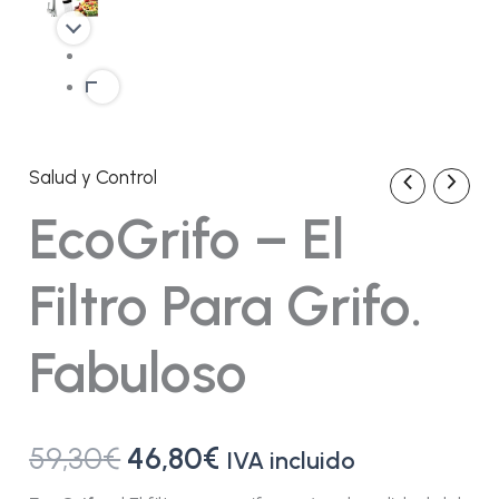
Salud y Control
EcoGrifo
El
El
-
EcoGrifo – El
El
precio
precio
filtro
para
original
actual
Filtro Para Grifo.
grifo.
Fabuloso
era:
es:
cantidad
Fabuloso
59,30€.
46,80€.
59,30
€
46,80
€
IVA incluido