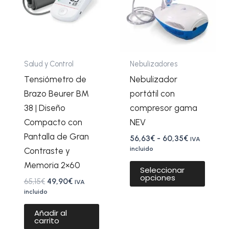
múltip
hasta
60,35€
varian
Las
opcio
se
Salud y Control
Nebulizadores
pued
Tensiómetro de
Nebulizador
elegir
Brazo Beurer BM
portátil con
en
38 | Diseño
compresor gama
la
Compacto con
NEV
págin
Pantalla de Gran
56,63
€
-
60,35
€
IVA
de
incluido
Contraste y
produ
Memoria 2×60
Seleccionar
opciones
65,15
€
49,90
€
IVA
incluido
Añadir al
carrito