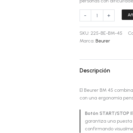
personas con dificultade
Añ
-
+
SKU:
225-BE-BM-45
Ca
Marca:
Beurer
Descripción
El Beurer BM 45 combin
con una ergonomía pensad
Botón START/STOP I
garantiza una puesta 
confirmando visualm