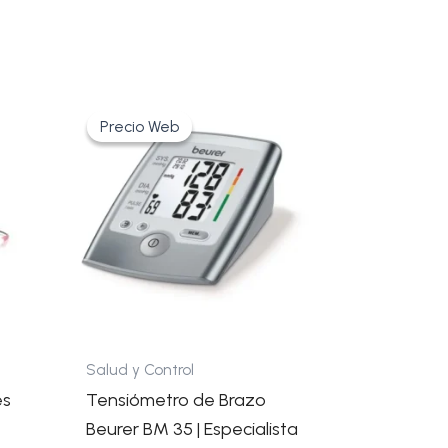
BP)
2 x 60 mediciones
El
El
22-42 cm
precio
precio
Precio Web
Precio Web
original
actual
era:
es:
No
49,15€.
38,80€.
No
COMFORT
Salud y Control
es
Tensiómetro de Brazo
Beurer BM 35 | Especialista