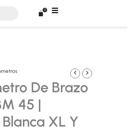
0
Carrito
ómetros
El
etro De Brazo
precio
l
actual
BM 45 |
es:
a Blanca XL Y
54,90€.