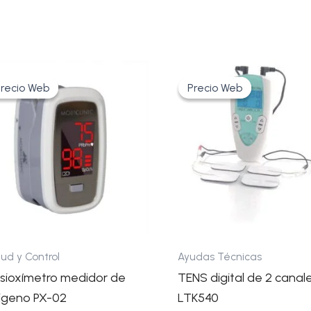
Clínica
Memoria
El
El
El
El
Manguito
precio
precio
precio
precio
recio Web
recio Web
Precio Web
Precio Web
original
actual
original
actual
era:
es:
era:
es:
Bluetooth
48,50€.
32,01€.
70,18€.
53,30€.
Voz
Gama
ud y Control
Ayudas Técnicas
lsioxímetro medidor de
TENS digital de 2 canal
igeno PX-02
LTK540