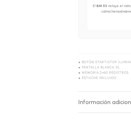
El
BM 53
incluye el indi
calma hemodinámi
● BOTÓN START/STOP ILUMI
● PANTALLA BLANCA XL
● MEMORIA 2×60 REGISTROS
● ESTUCHE INCLUIDO
Información adicion
Validación