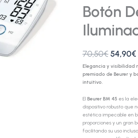
y
Botón De
Botón
de
Inicio
Ilumina
Iluminado
cantidad
70,50
€
54,90
€
Elegancia y visibilidad
premiado de Beurer y b
intuitivo.
El
Beurer BM 45
es la el
dispositivo robusto que 
estética impecable en b
proporciones y un gran b
facilitando su uso inclu