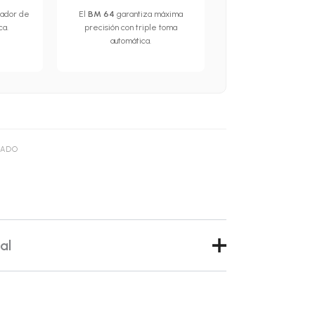
cador de
El
BM 64
garantiza máxima
ca.
precisión con triple toma
automática.
NADO
al
✅ ESH validado (equivalente STRIDE