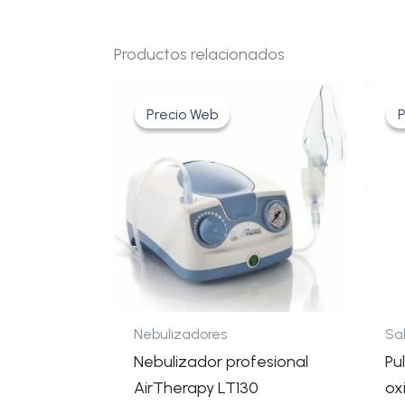
Productos relacionados
El
El
precio
precio
Precio Web
Precio Web
P
P
original
actual
era:
es:
191,40€.
144,40€.
Nebulizadores
Sal
Nebulizador profesional
Pu
AirTherapy LT130
ox