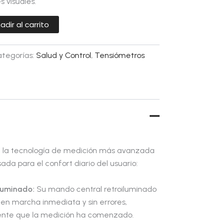
s visuales.
adir al carrito
tegorías:
Salud y Control
,
Tensiómetros
a la tecnología de medición más avanzada
a para el confort diario del usuario:
luminado:
Su mando central retroiluminado
en marcha inmediata y sin errores,
ente que la medición ha comenzado.