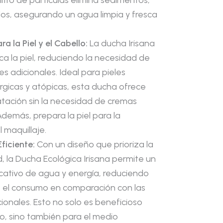
ltro de partículas elimina sedimentos,
dos, asegurando un agua limpia y fresca
ra la Piel y el Cabello:
La ducha Irisana
fica la piel, reduciendo la necesidad de
nes adicionales. Ideal para pieles
érgicas y atópicas, esta ducha ofrece
tación sin la necesidad de cremas
Además, prepara la piel para la
l maquillaje.
ficiente:
Con un diseño que prioriza la
d, la Ducha Ecológica Irisana permite un
icativo de agua y energía, reduciendo
 el consumo en comparación con las
ionales. Esto no solo es beneficioso
llo, sino también para el medio