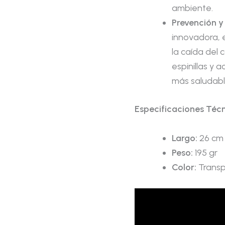
ambiente.
Prevención y
innovadora, 
la caída del 
espinillas y 
más saludabl
Especificaciones Técn
Largo:
26 cm
Peso:
195 gr
Color:
Transp
Reproductor
de
vídeo