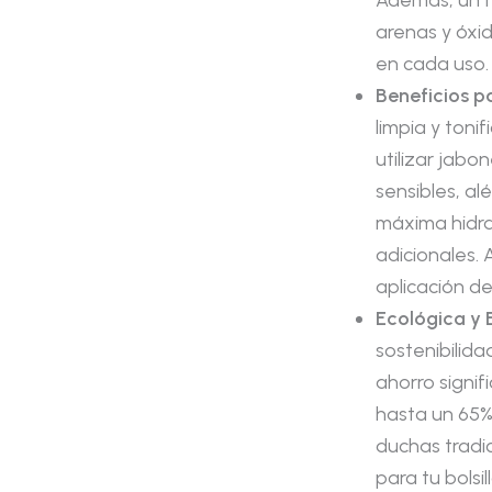
Además, un fi
arenas y óxi
en cada uso.
Beneficios pa
limpia y toni
utilizar jabo
sensibles, al
máxima hidra
adicionales. 
aplicación de
Ecológica y E
sostenibilida
ahorro signif
hasta un 65%
duchas tradic
para tu bolsi