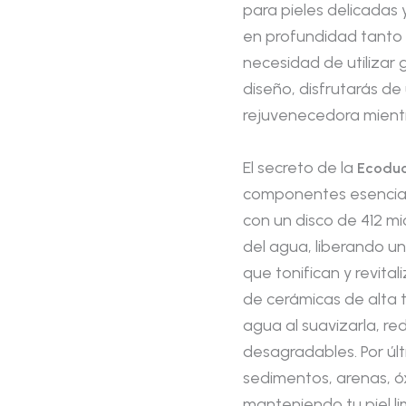
para pieles delicadas 
en profundidad tanto l
necesidad de utilizar 
diseño, disfrutarás d
rejuvenecedora mientr
El secreto de la
Ecoduc
componentes esenciale
con un disco de 412 m
del agua, liberando u
que tonifican y revitali
de cerámicas de alta 
agua al suavizarla, redu
desagradables. Por últi
sedimentos, arenas, ó
manteniendo tu piel li