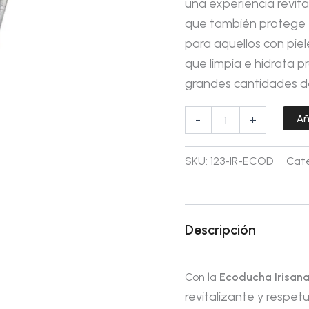
una experiencia revital
que también protege tu
para aquellos con piele
que limpia e hidrata 
grandes cantidades de
Añ
-
+
SKU:
123-IR-ECOD
Cate
Descripción
Con la
Ecoducha Irisan
revitalizante y respe