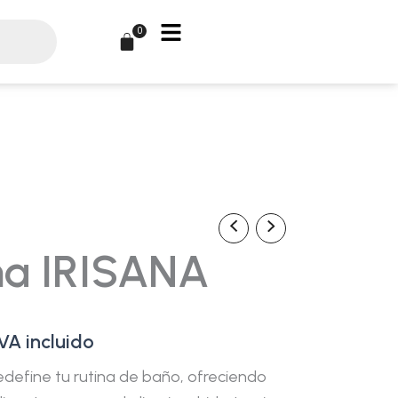
0
Carrito
l
ha IRISANA
recio
ctual
VA incluido
s:
edefine tu rutina de baño, ofreciendo
9,90€.